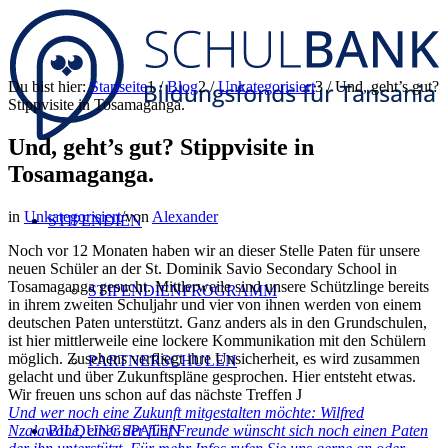
Du bist hier:
Startseite
1
/
Blog
2
/
Unkategorisiert
3
/
Und, geht’s gut?
Stippvisite in Tosamaganga.
Und, geht’s gut? Stippvisite in
Tosamaganga.
in
Unkategorisiert
/
von
Alexander
STIPENDIEN
Noch vor 12 Monaten haben wir an dieser Stelle Paten für unsere
neuen Schüler an der St. Dominik Savio Secondary School in
Tosamaganga gesucht. Mittlerweile sind unsere Schützlinge bereits
STIPENDIENPROGRAMM
in ihrem zweiten Schuljahr und vier von ihnen werden von einem
deutschen Paten unterstützt. Ganz anders als in den Grundschulen,
ist hier mittlerweile eine lockere Kommunikation mit den Schülern
möglich. Zusehens verfliegt ihre Unsicherheit, es wird zusammen
PARTNERSCHULEN
gelacht und über Zukunftspläne gesprochen. Hier entsteht etwas.
Wir freuen uns schon auf das nächste Treffen J
Und wer noch eine Zukunft mitgestalten möchte: Wilfred
Nzalawahe, einer der fünf Freunde wünscht sich noch einen Paten
BILDUNGSPATEN