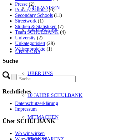
Presse
(2)
AIDS-WAISEN
Primary Schools
(6)
Secondary Schools
(11)
Streetwork
(1)
Studien & Statistiken
(7)
AKTUELLES
Team SCHULBANK
(4)
University
(2)
Unkategorisiert
(28)
Waisenprojekte
(1)
ÜBER UNS
Suche
ÜBER UNS
Rechtliches
10 JAHRE SCHULBANK
Datenschutzerklärung
Impressum
MITMACHEN
Über SCHULBANK
Wo wir wirken
Wie wir arbeiten
TRANSPARENZ