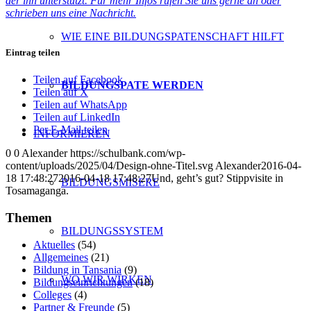
der ihn unterstützt. Für mehr Infos rufen Sie uns gerne an oder
schrieben uns eine Nachricht.
WIE EINE BILDUNGSPATENSCHAFT HILFT
Eintrag teilen
Teilen auf Facebook
BILDUNGSPATE WERDEN
Teilen auf X
Teilen auf WhatsApp
Teilen auf LinkedIn
Per E-Mail teilen
INFORMIEREN
0
0
Alexander
https://schulbank.com/wp-
content/uploads/2025/04/Design-ohne-Titel.svg
Alexander
2016-04-
18 17:48:27
2016-04-18 17:48:27
Und, geht’s gut? Stippvisite in
BILDUNGSMISERE
Tosamaganga.
Themen
BILDUNGSSYSTEM
Aktuelles
(54)
Allgemeines
(21)
Bildung in Tansania
(9)
WO WIR WIRKEN
Bildungseinrichtungen
(18)
Colleges
(4)
Partner & Freunde
(5)